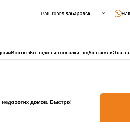
Ваш город
Нап
ий
>
Мансардные дома
>
Проект М 200
урсии
Ипотека
Коттеджные посёлки
Подбор земли
Отзыв